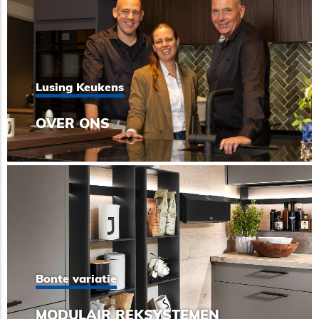
Lusing Keukens
OVER ONS
Bonte variatie
MODULAIR REKSYSTEMEN