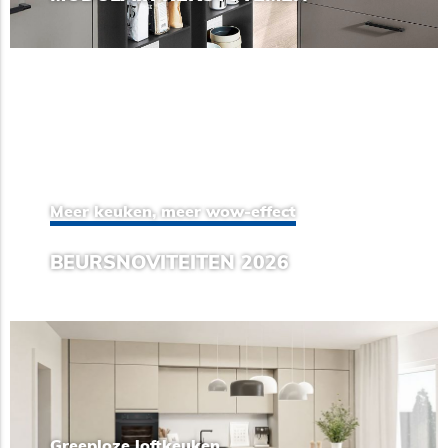
Meer keuken, meer wow-effect
BEURSNOVITEITEN 2026
Greeploze loftkeuken